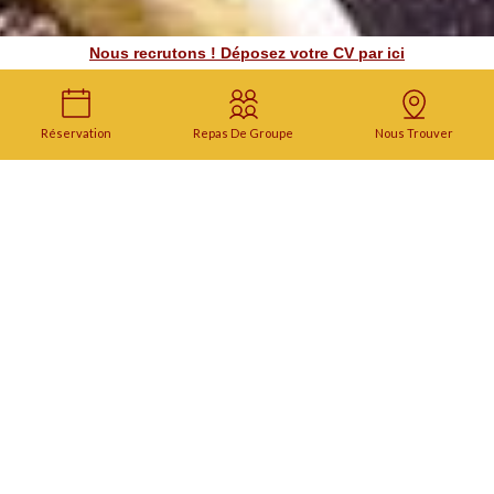
Nous recrutons ! Déposez votre CV par ici
Réservation
Repas De Groupe
Nous Trouver
Indian Cantine
Restaurant Lyon
Nous vous invitons à découvrir
Indian Cantine
, un
restaurant
indien
situé dans le quartier
Voltaire-Saint
Amour
à
Lyon
. Nous sommes idéalement situés, à
proximité immédiate de la place Bellecour et de la
gare