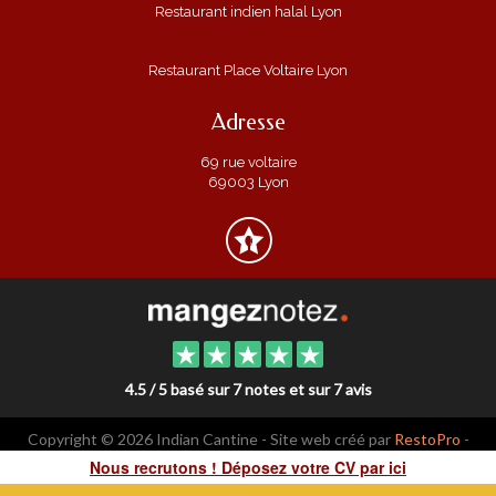
Restaurant indien halal Lyon
Restaurant Place Voltaire Lyon
Adresse
69 rue voltaire
69003 Lyon
4.5 / 5 basé sur 7 notes et sur 7 avis
Copyright © 2026 Indian Cantine - Site web créé par
RestoPro
-
mentions légales
Nous recrutons ! Déposez votre CV par ici